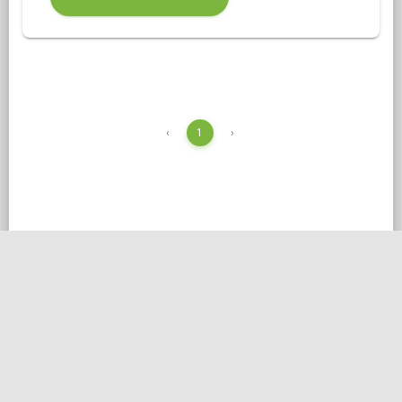
‹
1
›
PENDAFTARAN DIBUKA — TAHUN AJARAN 2026 -
2027
Pendaftaran Santri Baru Al-
Mizan