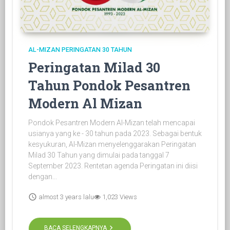
AL-MIZAN
PERINGATAN
30 TAHUN
Peringatan Milad 30
Tahun Pondok Pesantren
Modern Al Mizan
Pondok Pesantren Modern Al-Mizan telah mencapai
usianya yang ke - 30 tahun pada 2023. Sebagai bentuk
kesyukuran, Al-Mizan menyelenggarakan Peringatan
Milad 30 Tahun yang dimulai pada tanggal 7
September 2023. Rentetan agenda Peringatan ini diisi
dengan...
schedule
almost 3 years lalu
1,023 Views
keyboard_arrow_right
BACA SELENGKAPNYA