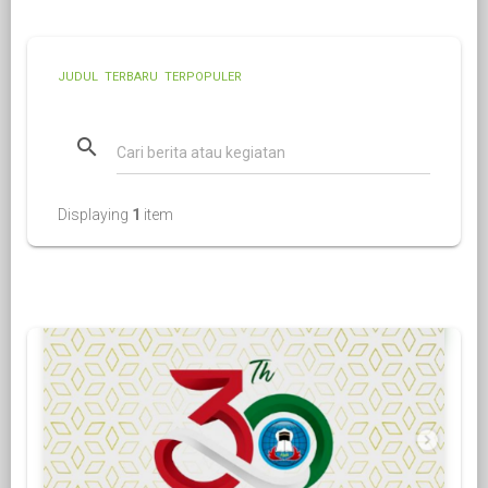
JUDUL
TERBARU
TERPOPULER
search
Displaying
1
item