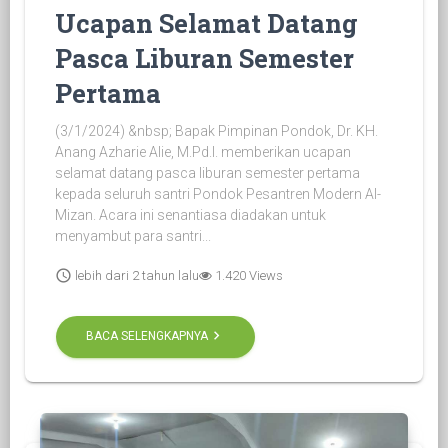
Ucapan Selamat Datang
Pasca Liburan Semester
Pertama
(3/1/2024) &nbsp; Bapak Pimpinan Pondok, Dr. KH.
Anang Azharie Alie, M.Pd.I. memberikan ucapan
selamat datang pasca liburan semester pertama
kepada seluruh santri Pondok Pesantren Modern Al-
Mizan. Acara ini senantiasa diadakan untuk
menyambut para santri...
schedule
lebih dari 2 tahun lalu
1.420 Views
keyboard_arrow_right
BACA SELENGKAPNYA