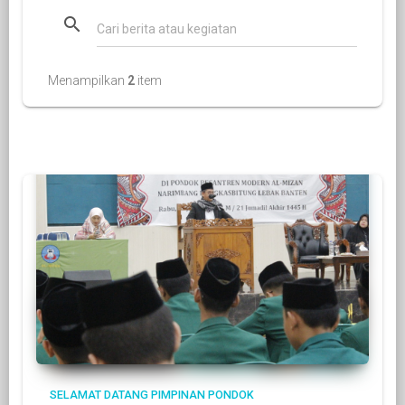
search
Menampilkan
2
item
SELAMAT DATANG
PIMPINAN PONDOK